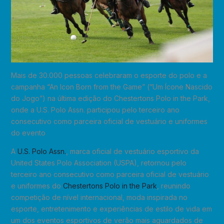
Mais de 30.000 pessoas celebraram o esporte do polo e a
campanha “An Icon Born from the Game” (“Um Ícone Nascido
do Jogo”) na última edição do Chestertons Polo in the Park,
onde a U.S. Polo Assn. participou pelo terceiro ano
consecutivo como parceira oficial de vestuário e uniformes
do evento
A
U.S. Polo Assn.
, marca oficial de vestuário esportivo da
United States Polo Association (USPA), retornou pelo
terceiro ano consecutivo como parceira oficial de vestuário
e uniformes do
Chestertons Polo in the Park
, reunindo
competição de nível internacional, moda inspirada no
esporte, entretenimento e experiências de estilo de vida em
um dos eventos esportivos de verão mais aguardados de