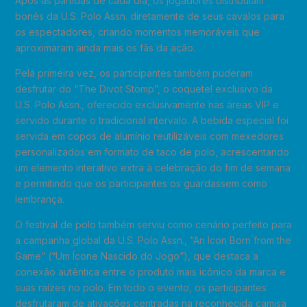
Após as partidas de cada dia, os jogadores distribuíam
bonés da U.S. Polo Assn. diretamente de seus cavalos para
os espectadores, criando momentos memoráveis ​​que
aproximaram ainda mais os fãs da ação.
Pela primeira vez, os participantes também puderam
desfrutar do “The Divot Stomp”, o coquetel exclusivo da
U.S. Polo Assn., oferecido exclusivamente nas áreas VIP e
servido durante o tradicional intervalo. A bebida especial foi
servida em copos de alumínio reutilizáveis ​​com mexedores
personalizados em formato de taco de polo, acrescentando
um elemento interativo extra à celebração do fim de semana
e permitindo que os participantes os guardassem como
lembrança.
O festival de polo também serviu como cenário perfeito para
a campanha global da U.S. Polo Assn., “An Icon Born from the
Game” (“Um Ícone Nascido do Jogo”), que destaca a
conexão autêntica entre o produto mais icônico da marca e
suas raízes no polo. Em todo o evento, os participantes
desfrutaram de ativações centradas na reconhecida camisa