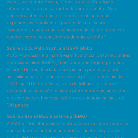
visão”, disse Rory Heron, Diretor Geral da Sportgate
International e organizador fundador do evento. “Sua
conexão autêntica com o esporte, combinada com
experiências envolventes para os fãs e ativações
inovadoras, ajuda a criar a atmosfera única que torna este
evento imperdível em Londres durante o verão.”
Sobre a U.S. Polo Assn. e a USPA Global
A U.S. Polo Assn. é a marca esportiva oficial da United States
Polo Association (USPA), a entidade que rege o polo nos
Estados Unidos, fundada em. Com uma presença global
multimilionária e distribuição mundial por meio de mais de
1.200 lojas U.S. Polo Assn., além de milhares de outros
pontos de distribuição, a marca oferece roupas, acessórios
e calçados para homens, mulheres e crianças em mais de
190 países.
Sobre a Brand Machine Group (BMG)
A BMG é líder internacional em inovação na moda, tendo se
consolidado como fabricante verticalmente integrada e
especialista global em licenciamento, com mais de quatro