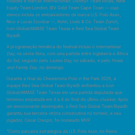
cidades e marcas internacionais: Disney+ Team Rivals, New
Equity Team London, IBV Gold Team Cape Town — cujo
elenco incluía os embaixadores da marca U.S. Polo Assn.,
Nico e Lucas Escobar —, Kohn, Loeb & Co. Team Zurich,
Icon Global/AMASE Team Texas e Red Sea Global Team
Riyadh.
A programação temática do festival incluiu o
International
Day
, na sexta-feira, com uma partida entre Inglaterra e África
do Sul, seguido pelo
Ladies Day,
no sábado, e pelo
Finals
and Family Day
, no domingo.
Durante a final do Chestertons Polo in the Park 2026, a
equipe Red Sea Global Team Riyadh enfrentou a Icon
Global/AMASE Team Texas em uma partida disputada que
terminou empatada em 4 a 4 ao final do último
chukker
. Após
um emocionante desempate, a Red Sea Global Team Riyadh
garantiu sua terceira vitória consecutiva no torneio, e seu
jogador, Cesar Crespo, foi nomeado MVP.
“Como parceira estratégica da U.S. Polo Assn. no Reino