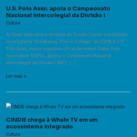
Divisão
U.S. Polo Assn. apoia o Campeonato
I
Nacional Intercolegial da Divisão I
Cultura
As finais masculina e feminina da Divisão I serão transmitidas
no programa “Breakaway: Polo in College” da ESPN A U.S.
Polo Assn., marca esportiva oficial da United States Polo
Association (USPA), apoiou o Campeonato Nacional
Intercolegial da Divisão I (NIC), […]
Ler mais »
CINDIE
chega
CINDIE chega à Whale TV em um
à
ecossistema integrado
Whale
TV
Cultura