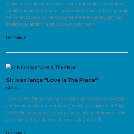
avaliação de ativos de dados com infraestrutura blockchain
sports
de alto desempenho para impulsionar novos modelos globais
e
de monetização nos mercados de entretenimento, gaming,
cultura
inteligência artificial e ativos do mundo real A
coreana
com
Ler mais »
dados
e
ativos
tokenizados
Sir
Ivan
Sir Ivan lança “Love Is The Piece”
lança
“Love
Cultura
Is
“Love Is The Piece”: o hino definitivo da paz do século XXI
The
que inspira união e esperança O artista de música eletrônica
Piece”
(EDM) Sir Ivan coescreveu e gravou um hino atemporal pela
paz. Inspirado por lendas do rock anti-guerra do
Ler mais »