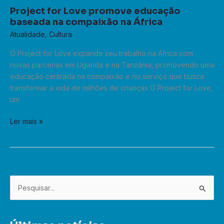
Love
Project for Love promove educação
promove
baseada na compaixão na África
educação
Atualidade
,
Cultura
baseada
na
O Project for Love expande seu trabalho na África com
compaixão
novas parcerias em Uganda e na Tanzânia, promovendo uma
na
educação centrada na compaixão e no serviço que busca
África
transformar a vida de milhões de crianças O Project for Love,
um
Ler mais »
S
e
a