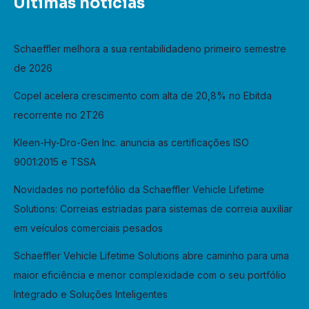
Últimas notícias
r
c
Schaeffler melhora a sua rentabilidadeno primeiro semestre
h
de 2026
f
o
Copel acelera crescimento com alta de 20,8% no Ebitda
r
recorrente no 2T26
:
Kleen-Hy-Dro-Gen Inc. anuncia as certificações ISO
9001:2015 e TSSA
Novidades no portefólio da Schaeffler Vehicle Lifetime
Solutions: Correias estriadas para sistemas de correia auxiliar
em veículos comerciais pesados
Schaeffler Vehicle Lifetime Solutions abre caminho para uma
maior eficiência e menor complexidade com o seu portfólio
Integrado e Soluções Inteligentes