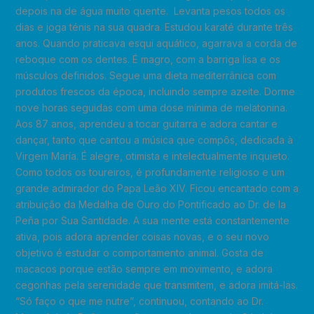
depois na de água muito quente. Levanta pesos todos os
dias e joga ténis na sua quadra. Estudou karaté durante três
anos. Quando praticava esqui aquático, agarrava a corda de
reboque com os dentes. É magro, com a barriga lisa e os
músculos definidos. Segue uma dieta mediterrânica com
produtos frescos da época, incluindo sempre azeite. Dorme
nove horas seguidas com uma dose mínima de melatonina.
Aos 87 anos, aprendeu a tocar guitarra e adora cantar e
dançar, tanto que cantou a música que compôs, dedicada à
Virgem María. É alegre, otimista e intelectualmente inquieto.
Como todos os toureiros, é profundamente religioso e um
grande admirador do Papa Leão XIV. Ficou encantado com a
atribuição da Medalha de Ouro do Pontificado ao Dr. de la
Peña por Sua Santidade. A sua mente está constantemente
ativa, pois adora aprender coisas novas, e o seu novo
objetivo é estudar o comportamento animal. Gosta de
macacos porque estão sempre em movimento, e adora
cegonhas pela serenidade que transmitem, e adora imitá-las.
“Só faço o que me nutre”, continuou, contando ao Dr.