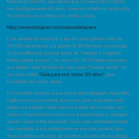
Manuel de la Peña, que afirma que o homem de Córdoba
tem biologicamente 60 anos, como se reflete na viralização
de todos os seus vídeos nas redes sociais.
https://www.instagram.com/manueldelapena
É um amante da natureza e aos 80 anos plantou mais de
100.000 oliveiras na sua quinta de 90 hectares no coração
da Serra Morena, porque gosta de “respirar o oxigénio
filtrado pelas árvores”, ao que o Dr. De la Peña respondeu
que definiu esta filosofia de vida como “pensar verde” no
seu best-seller
“Guía para vivir sanos 120 años”
, que
Cordobés leu várias vezes.
El Cordobés dedicou a sua vida à aprendizagem. Aprendeu
inglês em poucos meses, tornou-se piloto e possuía sete
aviões para poder viajar para as arenas de touradas sem
demora. Impressionou todos com a sua bravura e coragem,
dando várias voltas ao mundo como uma verdadeira lenda
das touradas. A sua estátua esteve exposta durante dois
anos no Museu de Cera de Londres, ao lado do seu amigo,