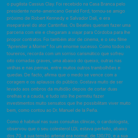
o pugilista Cassius Clay. Foi recebido na Casa Branca pelo
presidente norte-americano Gerald Ford, tornou-se amigo
próximo de Robert Kennedy e Salvador Dalí, e era
inseparável do ator Cantinflas. Os Beatles queriam fazer uma
parceria com ele e chegaram a viajar para Córdoba para lhe
propor contratos. Foi também ator de cinema, e o seu filme
“Aprender a Morrer” foi um enorme sucesso. Como todos os
toureiros, recorda com um sorriso carismático que sofreu
oito cornadas graves, uma abaixo do queixo, outras nas
virilhas e nas pernas, entre muitos outros trambolhões e
quedas. De facto, afirma que o medo se vence com a
coragem e os aplausos do público. Gostava muito de ser
levado aos ombros da multidão depois de cortar duas
orelhas e a cauda, ​​e tudo isto lhe permitiu fazer
investimentos muito sensatos que lhe possibilitam viver muito
bem, como contou ao Dr. Manuel de la Peña.
Como é habitual nas suas consultas clínicas, o cardiologista,
observou que o seu colesterol LDL estava perfeito, abaixo
dos 70, a sua tensão arterial era normal, de 130/70, e a sua