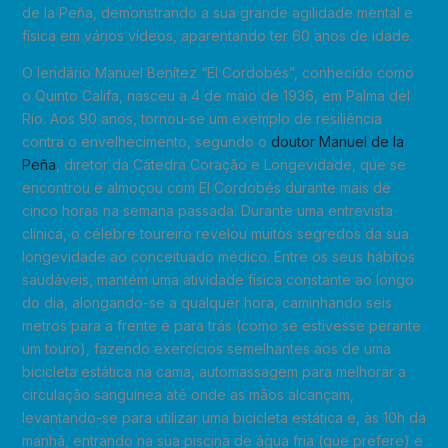
de la Peña, demonstrando a sua grande agilidade mental e
física em vários vídeos, aparentando ter 60 anos de idade.
O lendário Manuel Benítez “El Cordobés”, conhecido como
o Quinto Califa, nasceu a 4 de maio de 1936, em Palma del
Río. Aos 90 anos, tornou-se um exemplo de resiliência
contra o envelhecimento, segundo o
doutor Manuel de la
Peña
, diretor da Cátedra Coração e Longevidade, que se
encontrou e almoçou com El Cordobés durante mais de
cinco horas na semana passada. Durante uma entrevista
clínica, o célebre toureiro revelou muitos segredos da sua
longevidade ao conceituado médico. Entre os seus hábitos
saudáveis, mantém uma atividade física constante ao longo
do dia, alongando-se a qualquer hora, caminhando seis
metros para a frente e para trás (como se estivesse perante
um touro), fazendo exercícios semelhantes aos de uma
bicicleta estática na cama, automassagem para melhorar a
circulação sanguínea até onde as mãos alcançam,
levantando-se para utilizar uma bicicleta estática e, às 10h da
manhã, entrando na sua piscina de água fria (que prefere) e