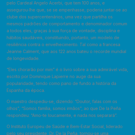
pelo Cardeal Angelo Acerbi, que tem 100 anos, e
assegurou-lhe que, se se empenhasse, poderia juntar-se ao
clube dos supercentenários, uma vez que partilha os
mesmos padrões de comportamento e denominador comum
a todos eles, graças à sua força de vontade, disciplina e
hábitos saudáveis, constituindo, portanto, um modelo de
resiliência contra o envelhecimento. Tal como a francesa
Jeanne Calment, que aos 122 anos bateu o recorde mundial
de longevidade.
“Eles chorarão por mim” é o livro sobre a sua admirável vida,
escrito por Dominique Lapierre no auge da sua
popularidade, tendo como pano de fundo a história da
Espanha da época.
O maestro despediu-se, dizendo: “Doutor, falas com os
olhos”, “Somos família, somos irmãos”, ao que De la Peña
respondeu: “Amo-te loucamente, e nada nos separará”.
O Instituto Europeu de Saúde e Bem-Estar Social, liderado
pelo seu presidente, Dr. De la Peña, tornou-se uma