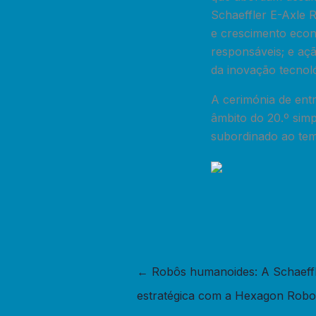
Schaeffler E-Axle R
e crescimento econ
responsáveis; e aç
da inovação tecnol
A cerimónia de ent
âmbito do 20.º sim
subordinado ao tema
←
Robôs humanoides: A Schaeffl
estratégica com a Hexagon Robo