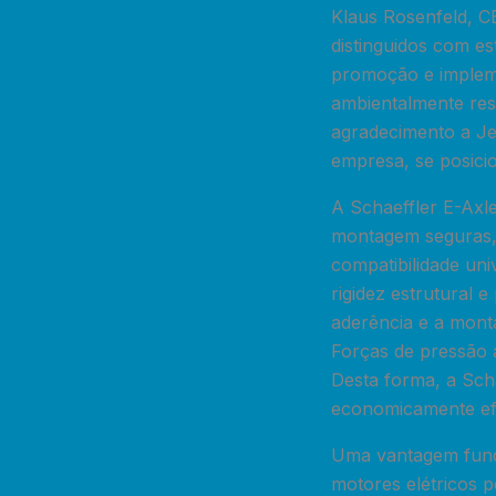
Klaus Rosenfeld, CE
distinguidos com e
promoção e impleme
ambientalmente res
agradecimento a Jen
empresa, se posici
A Schaeffler E-Axl
montagem seguras,
compatibilidade uni
rigidez estrutural 
aderência e a mon
Forças de pressão 
Desta forma, a Scha
economicamente efi
Uma vantagem fund
motores elétricos p