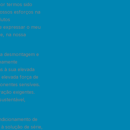
por termos sido
nossos esforços na
dutos
de expressar o meu
ue, na nossa
e a desmontagem e
neamente
as à sua elevada
 elevada força de
nentes sensíveis.
ação exigentes.
sustentável,
ndicionamento de
 à solução de série,