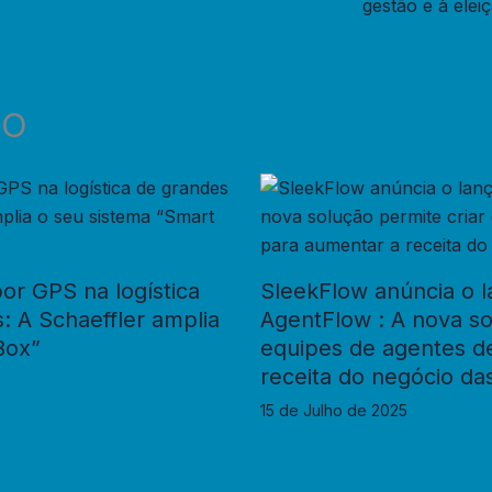
gestão e à ele
DO
or GPS na logística
SleekFlow anúncia o 
: A Schaeffler amplia
AgentFlow : A nova so
Box”
equipes de agentes d
receita do negócio d
15 de Julho de 2025