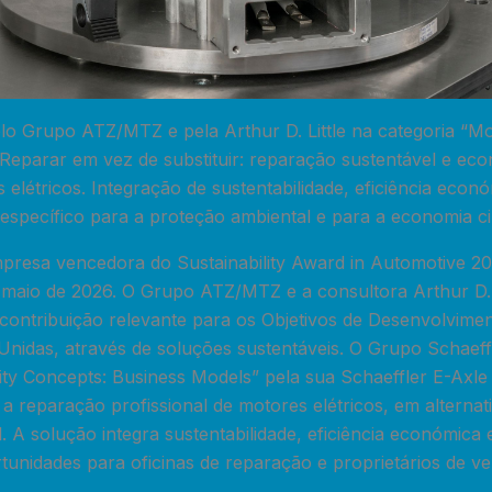
lo Grupo ATZ/MTZ e pela Arthur D. Little na categoria “Mo
 Reparar em vez de substituir: reparação sustentável e e
s elétricos. Integração de sustentabilidade, eficiência econ
 específico para a proteção ambiental e para a economia ci
presa vencedora do Sustainability Award in Automotive 202
 maio de 2026. O Grupo ATZ/MTZ e a consultora Arthur D. L
contribuição relevante para os Objetivos de Desenvolvime
idas, através de soluções sustentáveis. O Grupo Schaeffle
ity Concepts: Business Models” pela sua Schaeffler E-Axle
a reparação profissional de motores elétricos, em alternat
l. A solução integra sustentabilidade, eficiência económica 
unidades para oficinas de reparação e proprietários de ve