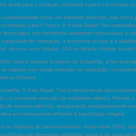
ma direta para a proteção ambiental e para a economia circ
sustentabilidade como um elemento adicional, mas como p
 orientados para o futuro. A E-Axle Repair Tool materiali
ão tecnológica com benefícios ambientais mensuráveis e v
 capacidade de reparação, a economia circular e a viabilid
ica”, afirmou Jens Schüler, CEO da Vehicle Lifetime Solutio
ólio Vehicle Lifetime Solutions da Schaeffler, a ferrament
o de negócio pós-venda centrado na reparação, combinan
idade económica.
Schaeffler E-Axle Repair Tool potencia novas oportunidade
ão no crescente mercado da mobilidade elétrica. Permite a
ção de motores elétricos, assegurando simultaneamente aos
ativa economicamente eficiente à substituição integral.
ia os Objetivos de Desenvolvimento Sustentável (ODS) da
os globais nas dimensões ambiental, social e de governaçã