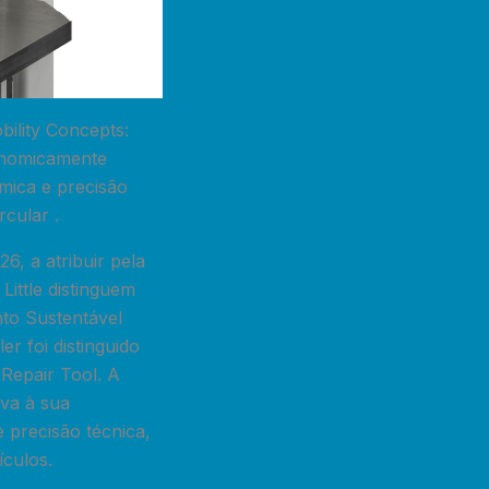
bility Concepts:
conomicamente
ómica e precisão
rcular .
6, a atribuir pela
ittle distinguem
nto Sustentável
r foi distinguido
 Repair Tool. A
iva à sua
e precisão técnica,
ículos.