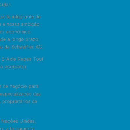
ular.
arte integrante de
za a nossa ambição
alor económico
ade a longo prazo
ns da Schaeffler AG.
a E-Axle Repair Tool
do economia
s de negócio para
 especialização das
 proprietários de
s Nações Unidas,
o, a ferramenta