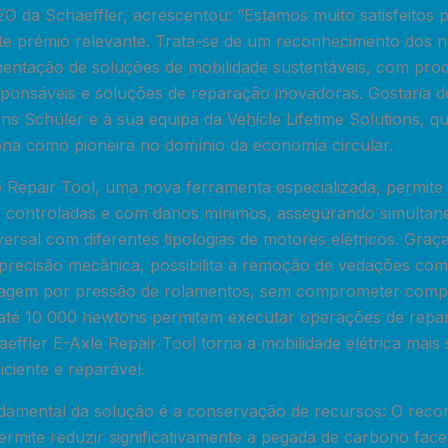
O da Schaeffler, acrescentou: “Estamos muito satisfeitos 
ste prémio relevante. Trata-se de um reconhecimento dos 
ntação de soluções de mobilidade sustentáveis, com pro
ponsáveis e soluções de reparação inovadoras. Gostaria 
s Schüler e à sua equipa da Vehicle Lifetime Solutions, q
ona como pioneira no domínio da economia circular.
e Repair Tool, uma nova ferramenta especializada, permit
 controladas e com danos mínimos, assegurando simulta
versal com diferentes tipologias de motores elétricos. Graç
e precisão mecânica, possibilita a remoção de vedações com
tagem por pressão de rolamentos, sem comprometer compo
até 10 000 newtons permitem executar operações de repar
effler E-Axle Repair Tool torna a mobilidade elétrica mais 
ciente e reparável.
amental da solução é a conservação de recursos: O reco
ermite reduzir significativamente a pegada de carbono face