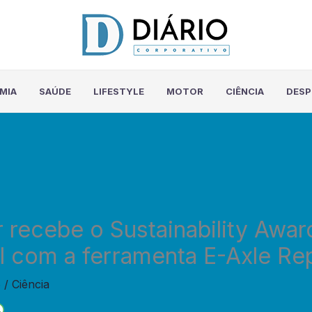
MIA
SAÚDE
LIFESTYLE
MOTOR
CIÊNCIA
DES
r recebe o Sustainability Awar
 com a ferramenta E-Axle Rep
6
/
Ciência