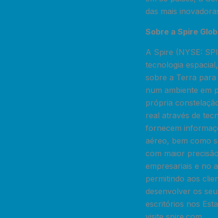
das mais inovadora
Sobre a Spire Globa
A Spire (NYSE: SPI
tecnologia espacial,
sobre a Terra para
num ambiente em p
própria constelação
real através de tec
fornecem informaçõ
aéreo, bem como sob
com maior precisão
empresariais e no a
permitindo aos clien
desenvolver os seu
escritórios nos Es
visite spire.com.