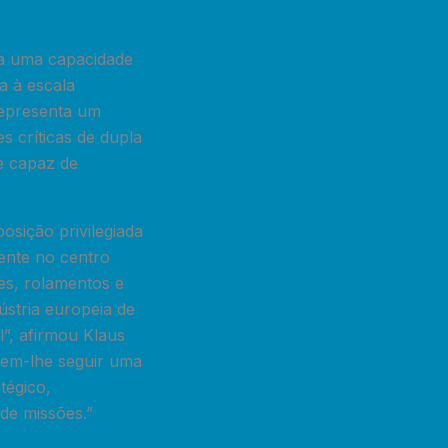
ra uma capacidade
a à escala
representa um
s críticas de dupla
e capaz de
sição privilegiada
ente no centro
es, rolamentos e
ústria europeia de
l”, afirmou Klaus
item-lhe seguir uma
tégico,
de missões.”