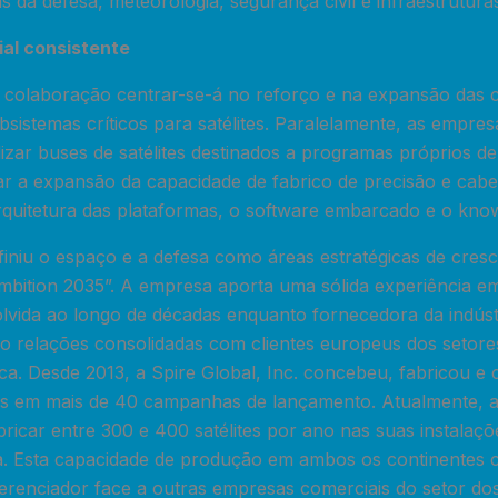
 da defesa, meteorologia, segurança civil e infraestruturas 
ial consistente
 a colaboração centrar-se-á no reforço e na expansão das 
sistemas críticos para satélites. Paralelamente, as empresa
lizar buses de satélites destinados a programas próprios d
rar a expansão da capacidade de fabrico de precisão e cab
arquitetura das plataformas, o software embarcado e o kn
finiu o espaço e a defesa como áreas estratégicas de cres
Ambition 2035”. A empresa aporta uma sólida experiência 
volvida ao longo de décadas enquanto fornecedora da indús
mo relações consolidadas com clientes europeus dos setore
ca. Desde 2013, a Spire Global, Inc. concebeu, fabricou e
tes em mais de 40 campanhas de lançamento. Atualmente, a
ricar entre 300 e 400 satélites por ano nas suas instalaç
. Esta capacidade de produção em ambos os continentes c
ferenciador face a outras empresas comerciais do setor dos