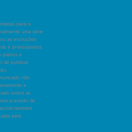
ntadas para o
eralmente uma série
 ou as evoluções
ezas e pressupostos
s planos e
o de publicar
ção,
omunicado não
sivamente a
cado sobre as
uma previsão de
o acima também
tuada pela