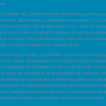
ite.
Schaeffler AG, partilhamos uma visão de longo prazo pa
autónoma, desenvolvida, implementada e operada na Europ
u Theresa Condor, CEO da Spire Global, Inc.. “Este acordo 
mo a um modelo industrial consistente e fiável para missõe
mo a uma base industrial espacial europeia mais autónoma 
ade e à escala exigidas pelas missões atuais.”
echnology Company, a Schaeffler AG encontra-se numa po
or New Space. Reconhecemos uma lógica industrial consist
A experiência da Schaeffler no fabrico de precisão, motor
ncia responde exatamente às necessidades da crescente ind
a de hardware industrializado e certificado para voo espacia
chaeffler. “As capacidades industriais da Schaeffler perm
nte no mercado europeu, tendo a Spire como parceiro estra
xperiência espacial e capacidades para o desenvolvimento 