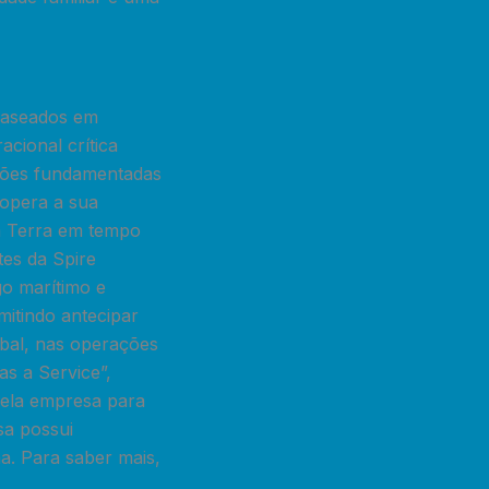
 baseados em
acional crítica
sões fundamentadas
opera a sua
 a Terra em tempo
tes da Spire
go marítimo e
mitindo antecipar
bal, nas operações
as a Service”,
 pela empresa para
sa possui
a. Para saber mais,