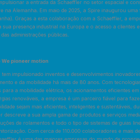
impulsionar a entrada da Schaeffler no setor espacial e con
re na Alemanha. Em maio de 2025, a Spire inaugurou uma fá
ha). Graças a esta colaboração com a Schaeffler, a empr
a sua presença industrial na Europa e o acesso a clientes
 das administrações públicas.
– We pioneer motion
 tem impulsionado inventos e desenvolvimentos inovadores
mento e da mobilidade há mais de 80 anos. Com tecnologia
 para a mobilidade elétrica, os acionamentos eficientes e
rgias renováveis, a empresa é um parceiro fiável para faz
idade sejam mais eficientes, inteligentes e sustentáveis, du
er descreve a sua ampla gama de produtos e serviços media
uções de rolamentos e todo o tipo de sistemas de guias lin
itorização. Com cerca de 110.000 colaboradores e mais de
haeffler é uma das maiores empresas do mundo de proprie