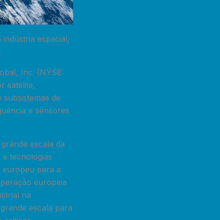
indústria espacial,
.
lobal, Inc. (NYSE:
 satélite,
 subsistemas de
equência e sensores
 grande escala da
 e tecnologias
o europeu para a
 operação europeia
trial na
 grande escala para