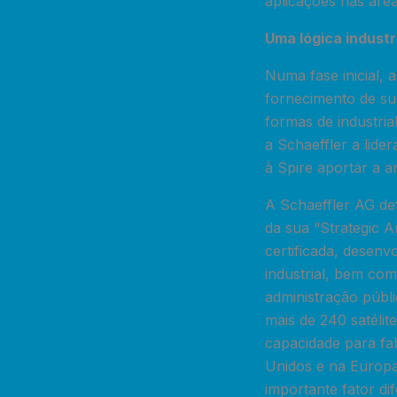
aplicações nas áreas
Uma lógica industr
Numa fase inicial,
fornecimento de sub
formas de industria
a Schaeffler a lide
à Spire aportar a 
A Schaeffler AG de
da sua “Strategic 
certificada, desen
industrial, bem co
administração públi
mais de 240 satéli
capacidade para fab
Unidos e na Europa
importante fator di