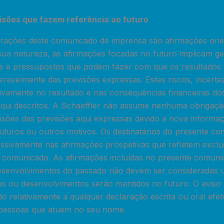
isões que fazem referência ao futuro
rações deste comunicado de imprensa são afirmações orie
sua natureza, as afirmações focadas no futuro implicam g
zas e pressupostos que podem fazer com que os resultados
eravelmente das previsões expressas. Estes riscos, incert
tivamente no resultado e nas consequências financeiras do
qui descritos. A Schaeffler não assume nenhuma obrigaçã
visões das previsões aqui expressas devido a nova informa
uturos ou outros motivos. Os destinatários do presente c
ssivamente nas afirmações prospetivas que refletem exclu
o comunicado. As afirmações incluídas no presente comuni
esenvolvimentos do passado não devem ser consideradas 
as ou desenvolvimentos serão mantidos no futuro. O avis
o relativamente a qualquer declaração escrita ou oral efe
 pessoas que atuem no seu nome.