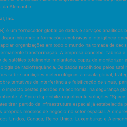
s da Alemanha.
l, Inc.
R) é um fornecedor global de dados e serviços analíticos
 disponibilizando informações exclusivas e inteligência oper
 apoiar organizações em todo o mundo na tomada de deci
ermanente transformação. A empresa concebe, fabrica e 
 de satélites totalmente implantada, capaz de monitorizar
nologia de radiofrequência. Os dados recolhidos pelos satéli
es sobre condições meteorológicas à escala global, tráfe
re tentativas de interferência e falsificação de sinais, per
 o impacto destes padrões na economia, na segurança glo
mbiente. A Spire disponibiliza igualmente soluções “Space 
tes tirar partido da infraestrutura espacial já estabelecida
s próprios modelos de negócio no setor espacial. A empre
tados Unidos, Canadá, Reino Unido, Luxemburgo e Alemanh