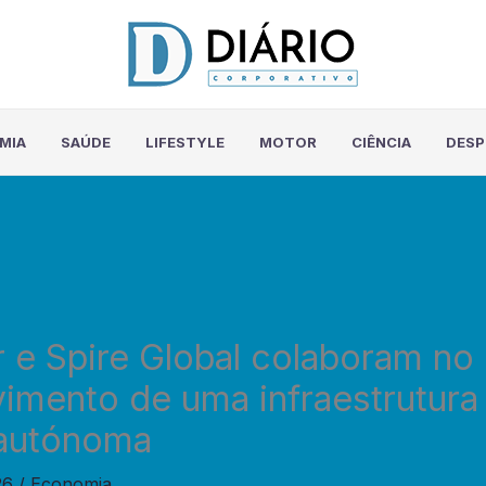
MIA
SAÚDE
LIFESTYLE
MOTOR
CIÊNCIA
DES
r e Spire Global colaboram no
imento de uma infraestrutura 
 autónoma
26
/
Economia