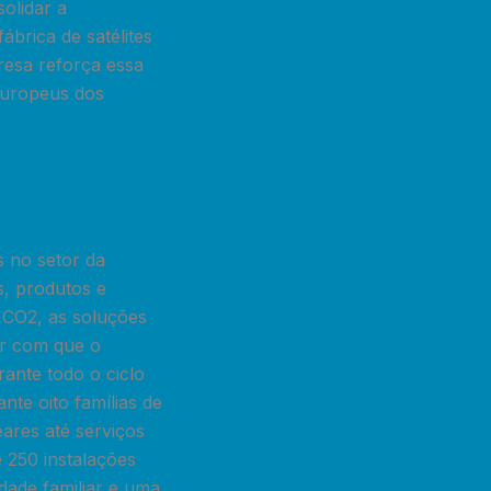
solidar a
brica de satélites
esa reforça essa
 europeus dos
 no setor da
s, produtos e
m CO2, as soluções
er com que o
rante todo o ciclo
nte oito famílias de
eares até serviços
 250 instalações
dade familiar e uma