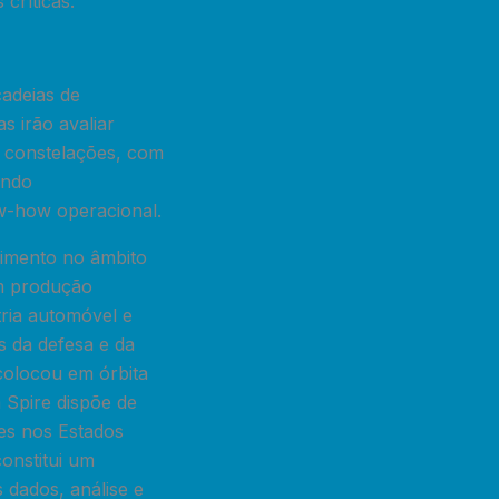
críticas.
cadeias de
s irão avaliar
e constelações, com
endo
ow-how operacional.
cimento no âmbito
em produção
tria automóvel e
s da defesa e da
 colocou em órbita
 Spire dispõe de
ões nos Estados
onstitui um
 dados, análise e