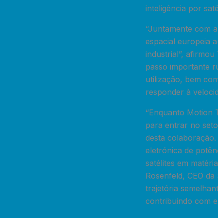
inteligência por satél
“Juntamente com a 
espacial europeia 
industrial”, afirmo
passo importante ru
utilização, bem co
responder à velocid
“Enquanto Motion T
para entrar no set
desta colaboração. 
eletrónica de potê
satélites em matéri
Rosenfeld, CEO da S
trajetória semelha
contribuindo com e