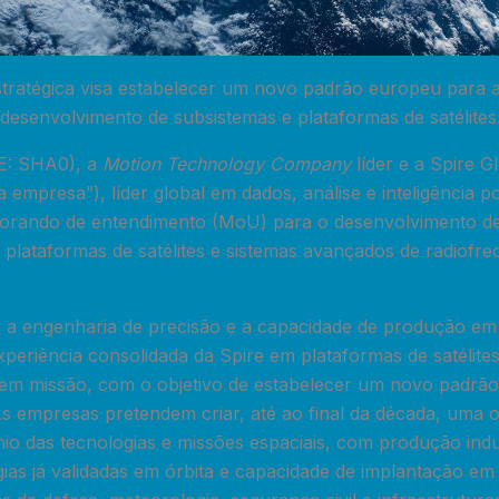
tratégica visa estabelecer um novo padrão europeu para a 
 desenvolvimento de subsistemas e plataformas de satélites
XE: SHA0), a
Motion Technology Company
líder e a Spire G
 empresa”), líder global em dados, análise e inteligência por
rando de entendimento (MoU) para o desenvolvimento de
, plataformas de satélites e sistemas avançados de radiofr
 a engenharia de precisão e a capacidade de produção em
periência consolidada da Spire em plataformas de satélites
s em missão, com o objetivo de estabelecer um novo padrã
 As empresas pretendem criar, até ao final da década, uma
o das tecnologias e missões espaciais, com produção indus
ias já validadas em órbita e capacidade de implantação em