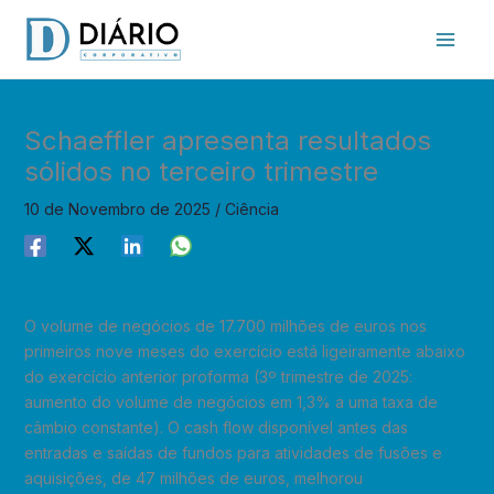
Skip
to
content
Schaeffler apresenta resultados
sólidos no terceiro trimestre
10 de Novembro de 2025
/
Ciência
O volume de negócios de 17.700 milhões de euros nos
primeiros nove meses do exercício está ligeiramente abaixo
do exercício anterior proforma (3º trimestre de 2025:
aumento do volume de negócios em 1,3% a uma taxa de
câmbio constante). O cash flow disponível antes das
entradas e saídas de fundos para atividades de fusões e
aquisições, de 47 milhões de euros, melhorou