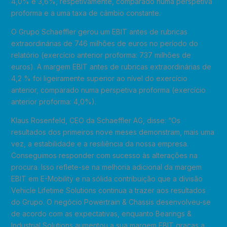
4,0% e 3,6%, respetivamente, comparado numa perspetiva
proforma e a uma taxa de câmbio constante.
O Grupo Schaeffler gerou um EBIT antes de rubricas
extraordinárias de 746 milhões de euros no período do
relatório (exercício anterior proforma: 737 milhões de
euros). A margem EBIT antes de rubricas extraordinárias de
4,2 % foi ligeiramente superior ao nível do exercício
anterior, comparado numa perspetiva proforma (exercício
anterior proforma: 4,0%).
Klaus Rosenfeld, CEO da Schaeffler AG, disse: “Os
resultados dos primeiros nove meses demonstram, mais uma
vez, a estabilidade e a resiliência da nossa empresa.
Conseguimos responder com sucesso às alterações na
procura. Isso reflete-se na melhoria adicional da margem
EBIT em E-Mobility e na sólida contribuição que a divisão
Vehicle Lifetime Solutions continua a trazer aos resultados
do Grupo. O negócio Powertrain & Chassis desenvolveu-se
de acordo com as expectativas, enquanto Bearings &
Industrial Solutions aumentou a sua margem EBIT graças a