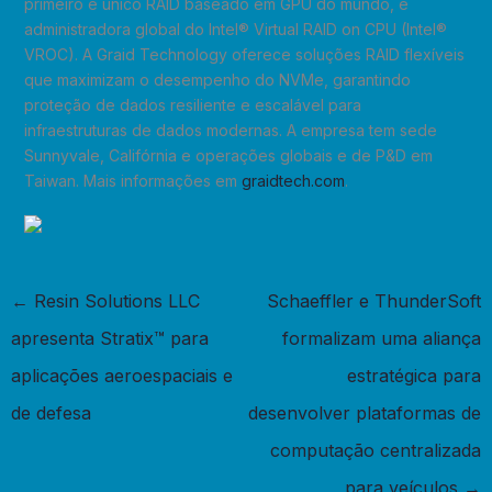
primeiro e único RAID baseado em GPU do mundo, e
administradora global do Intel® Virtual RAID on CPU (Intel®
VROC). A Graid Technology oferece soluções RAID flexíveis
que maximizam o desempenho do NVMe, garantindo
proteção de dados resiliente e escalável para
infraestruturas de dados modernas. A empresa tem sede
Sunnyvale, Califórnia e operações globais e de P&D em
Taiwan. Mais informações em
graidtech.com
.
←
Resin Solutions LLC
Schaeffler e ThunderSoft
apresenta Stratix™ para
formalizam uma aliança
aplicações aeroespaciais e
estratégica para
de defesa
desenvolver plataformas de
computação centralizada
para veículos
→