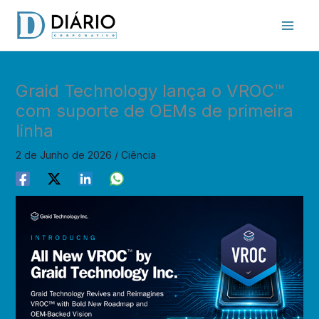
Skip
to
content
Graid Technology lança o VROC™
com suporte de OEMs de primeira
linha
2 de Junho de 2026
/
Ciência