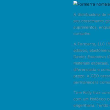
A distribuidora de
seu crescimento glo
suprimentos, enqua
conselho
A Formerra, LLC (“F
aditivos, elastôme
Diretor Executivo 
materiais especiais
diferenciado e con
prazo. A CEO cessa
permanecerá como 
Tom Kelly traz cons
com um histórico c
engenharia. Tendo 