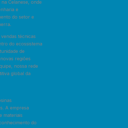
a na Celanese, onde
enharia e
mento do setor e
erra.
 vendas técnicas
ntro do ecossistema
tunidade de
 novas regiões
quipe, nossa rede
itiva global da
esinas
ais. A empresa
e materiais
, conhecimento do