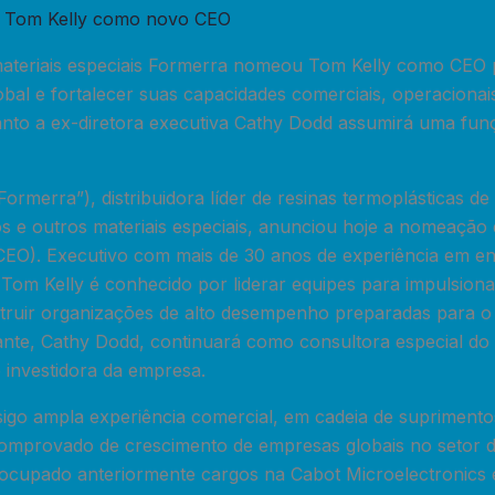
 materiais especiais Formerra nomeou Tom Kelly como CEO 
bal e fortalecer suas capacidades comerciais, operacionai
nto a ex-diretora executiva Cathy Dodd assumirá uma fun
ormerra”), distribuidora líder de resinas termoplásticas de
ros e outros materiais especiais, anunciou hoje a nomeaçã
(CEO). Executivo com mais de 30 anos de experiência em e
, Tom Kelly é conhecido por liderar equipes para impulsion
struir organizações de alto desempenho preparadas para o
nte, Cathy Dodd, continuará como consultora especial do
investidora da empresa.
igo ampla experiência comercial, em cadeia de suprimentos
omprovado de crescimento de empresas globais no setor de
ocupado anteriormente cargos na Cabot Microelectronics 