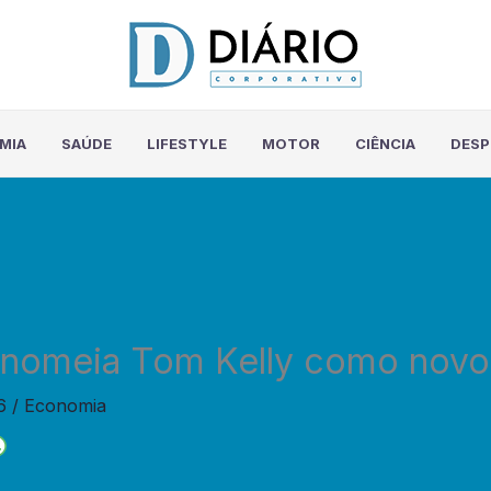
MIA
SAÚDE
LIFESTYLE
MOTOR
CIÊNCIA
DES
 nomeia Tom Kelly como nov
26
/
Economia