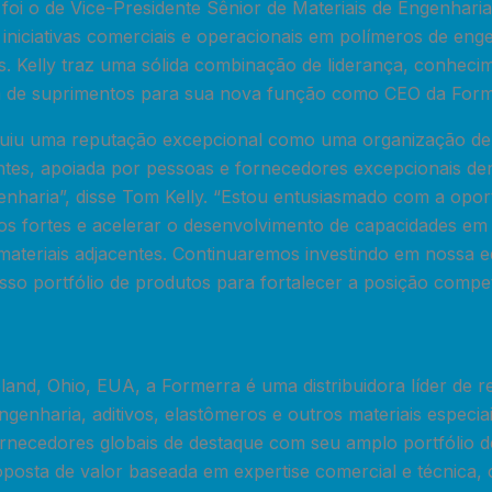
foi o de Vice-Presidente Sênior de Materiais de Engenhari
 iniciativas comerciais e operacionais em polímeros de eng
s. Kelly traz uma sólida combinação de liderança, conheci
a de suprimentos para sua nova função como CEO da Form
ruiu uma reputação excepcional como uma organização de
entes, apoiada por pessoas e fornecedores excepcionais de
enharia”, disse Tom Kelly. “Estou entusiasmado com a opor
os fortes e acelerar o desenvolvimento de capacidades em
materiais adjacentes. Continuaremos investindo em nossa e
osso portfólio de produtos para fortalecer a posição compet
and, Ohio, EUA, a Formerra é uma distribuidora líder de r
ngenharia, aditivos, elastômeros e outros materiais especi
ornecedores globais de destaque com seu amplo portfólio d
oposta de valor baseada em expertise comercial e técnica