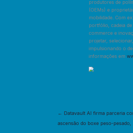
produtores de polí
(OEMs) e proprietá
mobilidade. Com ex
portfólio, cadeia d
commerce e inovaçã
projetar, selecion
impulsionando o des
informações em
ww
←
Datavault AI firma parceria co
ascensão do boxe peso-pesado,