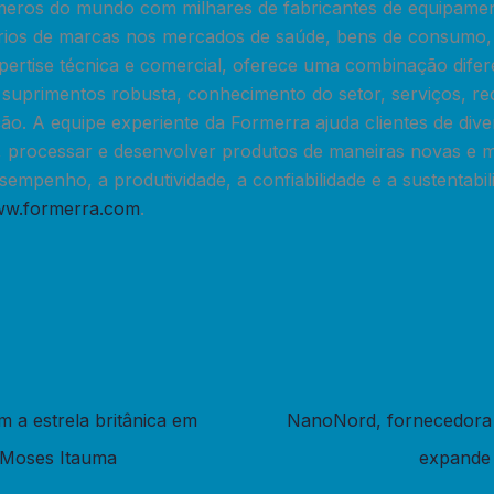
meros do mundo com milhares de fabricantes de equipament
rios de marcas nos mercados de saúde, bens de consumo, 
pertise técnica e comercial, oferece uma combinação dife
e suprimentos robusta, conhecimento do setor, serviços, re
o. A equipe experiente da Formerra ajuda clientes de dive
ar, processar e desenvolver produtos de maneiras novas e 
empenho, a produtividade, a confiabilidade e a sustentabil
w.formerra.com
.
m a estrela britânica em
NanoNord, fornecedora d
 Moses Itauma
expande 