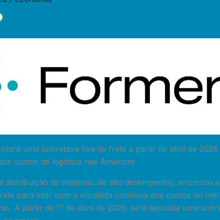
tará uma sobretaxa fixa de frete a partir de abril de 202
os custos de logística nas Américas
na distribuição de materiais de alto desempenho, anunciou
rete para lidar com a escalada contínua dos custos no mer
cas. A partir de 1º de abril de 2026, será aplicada uma so