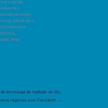
os originais
indústria e
renciada de amplo
cursos líderes de e-
rsos setores a
melhores,
idade. Mais
e tecnologia de medição de lítio,
seus negócios com ElectraLith
→