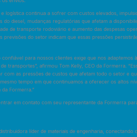
 os envios.
e logística continua a sofrer com custos elevados, impuls
do diesel, mudanças regulatórias que afetam a disponibili
ade de transporte rodoviário e aumento das despesas oper
 As previsões do setor indicam que essas pressões persistir
 confiável para nossos clientes exige que nos adaptemos 
de transportes”, afirmou Tom Kelly, CEO da Formerra. “Es
dar com as pressões de custos que afetam todo o setor e q
 mesmo tempo em que continuamos a oferecer os altos níve
m da Formerra.”
entrar em contato com seu representante da Formerra par
stribuidora líder de materiais de engenharia, conectando o