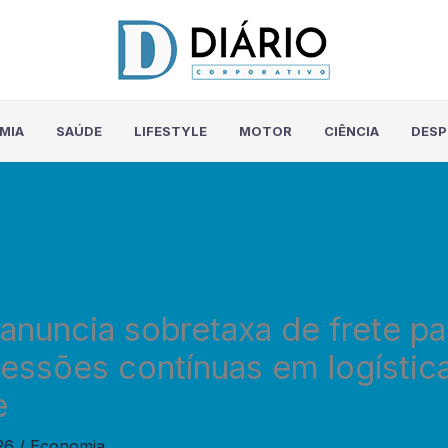
MIA
SAÚDE
LIFESTYLE
MOTOR
CIÊNCIA
DES
anuncia sobretaxa de frete par
essões contínuas em logístic
e
026
/
Economia