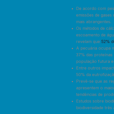
De acordo com pesq
emissões de gases d
mais abrangentes.
Os métodos de cálc
escoamento de águas
revelam que
52% d
A pecuária ocupa m
37% das proteínas 
população futura e
Entre outros impac
50% da eutrofizaçã
Prevê-se que as re
apresentem o maior
tendências de prod
Estudos sobre biod
biodiversidade três