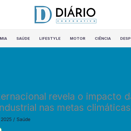
MIA
SAÚDE
LIFESTYLE
MOTOR
CIÊNCIA
DES
ternacional revela o impacto d
ndustrial nas metas climáticas
e 2025
/
Saúde