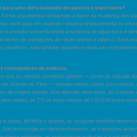
 para uma dieta baseada em plantas é importante?
a fortes argumentos ambientais a favor da mudança nos pa
etas centradas em vegetais reduziria drasticamente as emis
aria a pressão sobre florestas e sistemas de água doce e dim
venientes de plantações de ração animal e esterco. Essa 
os climáticos, mas também ajudaria a restaurar ecossistema
s formuladores de políticas
m que os marcos climáticos globais — como as cúpulas do
o do Acordo de Paris — incluam metas claras para reduzir
s de origem animal. Sem abordar esse setor, as chances d
 bem abaixo de 2°C (e muito menos de 1,5°C) ficariam seri
 e justas, enfatiza a análise, as soluções também devem c
is. Nas economias em desenvolvimento, as transições alim
gurança alimentar, as preferências culturais e a garantia d