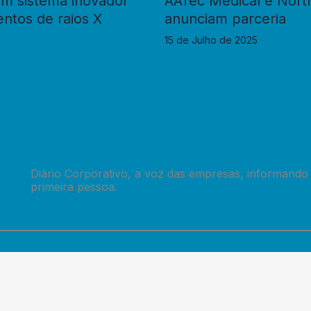
um sistema inovador
AATec Medical e Nort
ntos de raios X
anunciam parceria
15 de Julho de 2025
Diário Corporativo, a voz das empresas, informando
primeira pessoa.