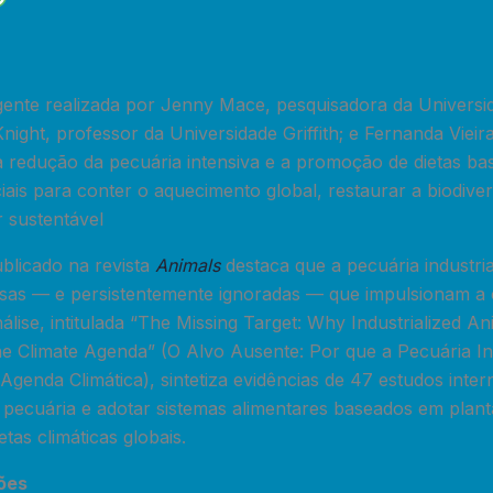
ente realizada por Jenny Mace, pesquisadora da Universi
ght, professor da Universidade Griffith; e Fernanda Vieira
 a redução da pecuária intensiva e a promoção de dietas b
ais para conter o aquecimento global, restaurar a biodiver
 sustentável
licado na revista
Animals
destaca que a pecuária industri
sas — e persistentemente ignoradas — que impulsionam a cr
nálise, intitulada “The Missing Target: Why Industrialized 
he Climate Agenda” (O Alvo Ausente: Por que a Pecuária In
Agenda Climática), sintetiza evidências de 47 estudos inter
 pecuária e adotar sistemas alimentares baseados em plant
tas climáticas globais.
ões