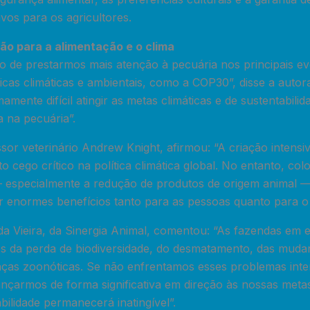
ivos para os agricultores.
ão para a alimentação e o clima
de prestarmos mais atenção à pecuária nos principais ev
icas climáticas e ambientais, como a COP30”, disse a autor
amente difícil atingir as metas climáticas e de sustentabil
a na pecuária”.
sor veterinário Andrew Knight, afirmou: “A criação intensi
 cego crítico na política climática global. No entanto, co
— especialmente a redução de produtos de origem animal 
r enormes benefícios tanto para as pessoas quanto para o 
 Vieira, da Sinergia Animal, comentou: “As fazendas em es
s da perda de biodiversidade, do desmatamento, das mudan
ças zoonóticas. Se não enfrentamos esses problemas inter
ançarmos de forma significativa em direção às nossas metas
bilidade permanecerá inatingível”.