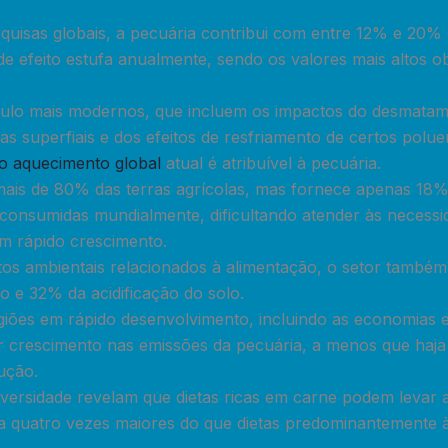
uisas globais, a pecuária contribui com entre 12% e 20% 
e efeito estufa anualmente, sendo os valores mais altos o
ulo mais modernos, que incluem os impactos do desmatam
 superfiais e dos efeitos de resfriamento de certos polue
o aquecimento global
atual é atribuível à pecuária.
ais de 80% das terras agrícolas, mas fornece apenas 18% 
consumidas mundialmente, dificultando atender às necess
m rápido crescimento.
tos ambientais relacionados à alimentação, o setor também
o e 32% da acidificação do solo.
giões em rápido desenvolvimento, incluindo as economias 
 crescimento nas emissões da pecuária, a menos que haj
ução.
iversidade revelam que dietas ricas em carne podem levar 
 a quatro vezes maiores do que dietas predominantemente à