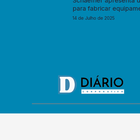
Schaeffler apresenta 
para fabricar equipame
14 de Julho de 2025