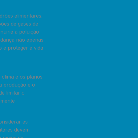
drões alimentares.
sões de gases de
inuiria a poluição
mudança não apenas
s e proteger a vida
 clima e os planos
 a produção e o
e limitar o
amente
onsiderar as
entares devem
e meios de