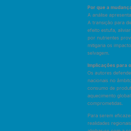
Por que a mudança
A análise apresent
A transição para di
efeito estufa, alivi
por nutrientes pro
mitigaria os impact
selvagem.
Implicações para o
Os autores defende
nacionais no âmbit
consumo de produto
aquecimento global
comprometidas.
Para serem eficazes
realidades regiona
alinhar-se com a se