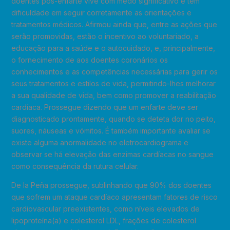
doentes pós-enfarte vive com medo significativo e tem
dificuldade em seguir corretamente as orientações e
tratamentos médicos. Afirmou ainda que, entre as ações que
serão promovidas, estão o incentivo ao voluntariado, a
educação para a saúde e o autocuidado, e, principalmente,
o fornecimento de aos doentes coronários os
conhecimentos e as competências necessárias para gerir os
seus tratamentos e estilos de vida, permitindo-lhes melhorar
a sua qualidade de vida, bem como promover a reabilitação
cardíaca. Prossegue dizendo que um enfarte deve ser
diagnosticado prontamente, quando se deteta dor no peito,
suores, náuseas e vómitos. É também importante avaliar se
existe alguma anormalidade no eletrocardiograma e
observar se há elevação das enzimas cardíacas no sangue
como consequência da rutura celular.
De la Peña prossegue, sublinhando que 90% dos doentes
que sofrem um ataque cardíaco apresentam fatores de risco
cardiovascular preexistentes, como níveis elevados de
lipoproteína(a) e colesterol LDL, frações de colesterol