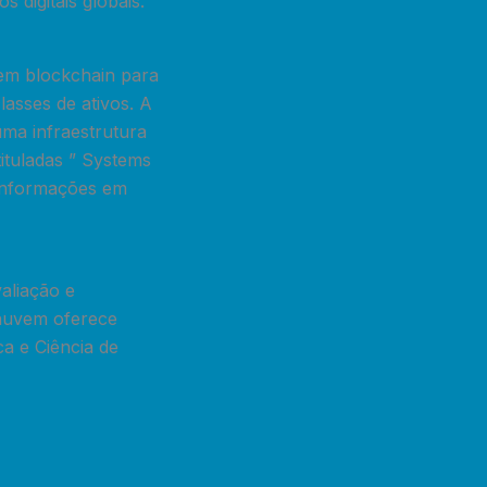
 digitais globais.”
em blockchain para
asses de ativos. A
uma infraestrutura
tituladas ” Systems
 informações em
aliação e
nuvem oferece
ca e Ciência de