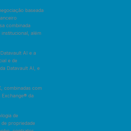
e negociação baseada
anceiro
esa combinada
institucional, além
Datavault AI e a
ial e de
da Datavault AI, e
AX, combinadas com
ta Exchange® da
logia de
s de propriedade
nho, contratos