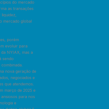
ncípios do mercado
orma as transações
liquidez,
 o mercado global
ples, porém
em evoluir para
so da NYIAX, mas a
tá sendo
a combinada.
uma nova geração de
liados, negociados e
res que atendemos.
 em março de 2025 e
s ansiosos para nos
nologia e