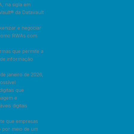
A, na sigla em
 Vault® da Datavault
kenizar e negociar
is como RWAs com
mas que permite a
s de informação
e janeiro de 2026,
ossível
igitais que
imagem e
is ​​digitais
ite que empresas
o por meio de um