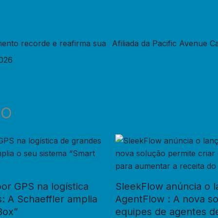
mento recorde e reafirma sua
Afiliada da Pacific Avenue Ca
2026
DO
or GPS na logística
SleekFlow anúncia o 
: A Schaeffler amplia
AgentFlow : A nova so
Box”
equipes de agentes d