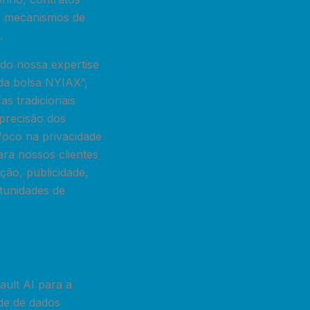
l e mecanismos de
.
do nossa expertise
da bolsa NYIAX”,
s tradicionais
precisão dos
foco na privacidade
ara nossos clientes
ão, publicidade,
rtunidades de
:
ault AI para a
de de dados