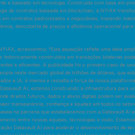
te e baseado em tecnologia. Construída com base em pri
logia de contratos baseada em blockchain, a NYIAX transf
is em contratos padronizados e negociáveis, trazendo maior 
ência, descoberta de preços e eficiência operacional para
NYIAX, acrescentou: “Esta aquisição reflete uma ideia sim
 historicamente construídos em transações bilaterais pod
entes e eficientes. A publicidade foi o primeiro caso de u
ampla neste mercado global de trilhões de dólares, que es
ados e IA, é imensa e ressalta a força de nossa plataform
atavault AI, estamos construindo a infraestrutura para 
onde direitos futuros, dados e ativos digitais podem ser ava
ior transparência, confiança e liquidez em todos os seto
baseia na parceria que estabelecemos com a Datavault AI
nhamento entre nossas equipes, tecnologias e visão. Estamo
zação Datavault AI para acelerar o desenvolvimento de tec