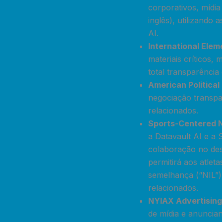
corporativos, mídia
inglês), utilizando
AI.
International Ele
materiais críticos,
total transparência 
American Politica
negociação transpar
relacionados.
Sports-Centered 
a Datavault AI e a 
colaboração no des
permitirá aos atle
semelhança (“NIL”), 
relacionados.
NYIAX Advertisin
de mídia e anuncia