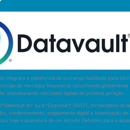
te integrará a plataforma de exchange habilitada para blo
nologia de mercados financeiros reconhecida globalmente 
ta, impulsionando mercados digitais de próxima geração
 (“Datavault AI” ou a “Empresa”) (DVLT), fornecedora de t
os, credenciamento, engajamento digital e tokenização de
iou hoje a assinatura de um Acordo Definitivo para a aqui