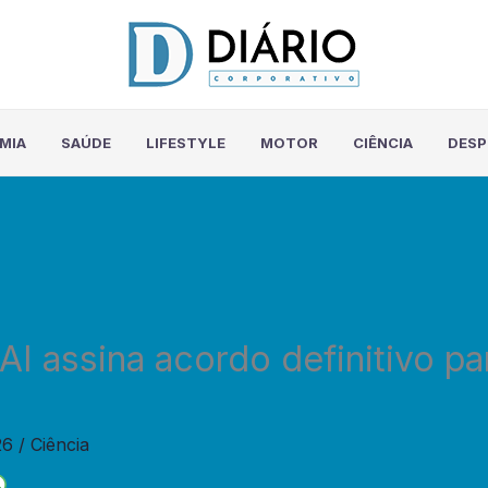
MIA
SAÚDE
LIFESTYLE
MOTOR
CIÊNCIA
DES
AI assina acordo definitivo pa
26
/
Ciência