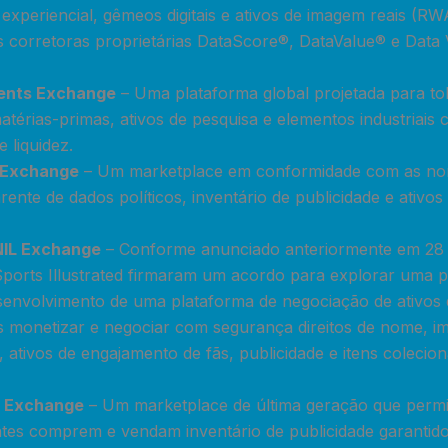
 experiencial, gêmeos digitais e ativos de imagem reais (RW
 as corretoras proprietárias DataScore®, DataValue® e Data
ments Exchange
– Uma plataforma global projetada para to
 matérias-primas, ativos de pesquisa e elementos industria
e liquidez.
l Exchange
– Um marketplace em conformidade com as nor
ente de dados políticos, inventário de publicidade e ativo
NIL Exchange
– Conforme anunciado anteriormente em 28 d
Sports Illustrated firmaram um acordo para explorar uma p
envolvimento de uma plataforma de negociação de ativos d
tas monetizar e negociar com segurança direitos de nome, 
ativos de engajamento de fãs, publicidade e itens colecionáve
g Exchange
– Um marketplace de última geração que perm
ntes comprem e vendam inventário de publicidade garantid