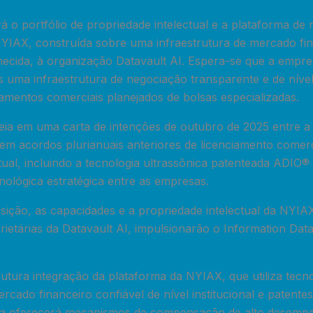
rá o portfólio de propriedade intelectual e a plataforma d
YIAX, construída sobre uma infraestrutura de mercado fin
ecida, à organização Datavault AI. Espera-se que a empr
s uma infraestrutura de negociação transparente e de nível 
amentos comerciais planejados de bolsas especializadas.
eia em uma carta de intenções de outubro de 2025 entre a 
 acordos plurianuais anteriores de licenciamento comerc
tual, incluindo a tecnologia ultrassônica patenteada ADIO® 
nológica estratégica entre as empresas.
isição, as capacidades e a propriedade intelectual da NYI
rietárias da Datavault AI, impulsionarão o Information Da
utura integração da plataforma da NYIAX, que utiliza tecno
ercado financeiro confiável de nível institucional e patente
sa oferecerá mecanismos de compensação de alto desempe