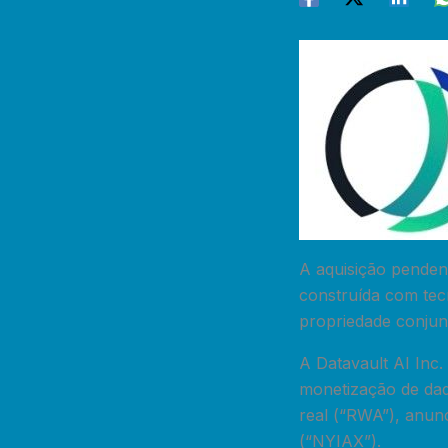
A aquisição penden
construída com tec
propriedade conjun
A Datavault AI Inc.
monetização de dad
real (“RWA”), anunc
(“NYIAX”).