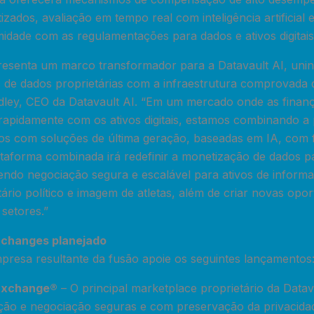
tizados, avaliação em tempo real com inteligência artificia
idade com as regulamentações para dados e ativos digitais
presenta um marco transformador para a Datavault AI, unin
s de dados proprietárias com a infraestrutura comprovada 
dley, CEO da Datavault AI. “Em um mercado onde as finança
rapidamente com os ativos digitais, estamos combinando a 
os com soluções de última geração, baseadas em IA, com 
ataforma combinada irá redefinir a monetização de dados p
do negociação segura e escalável para ativos de informaç
ntário político e imagem de atletas, além de criar novas opo
 setores.”
xchanges planejado
presa resultante da fusão apoie os seguintes lançamentos
 Exchange®
– O principal marketplace proprietário da Datav
ação e negociação seguras e com preservação da privacida