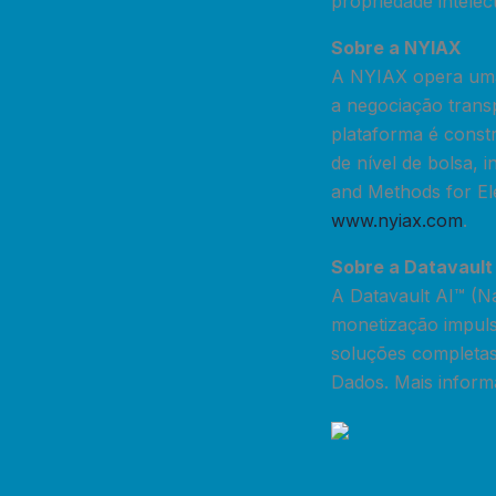
propriedade intelec
Sobre a NYIAX
A NYIAX opera uma 
a negociação transp
plataforma é constr
de nível de bolsa, 
and Methods for El
www.nyiax.com
.
Sobre a Datavault 
A Datavault AI™ (N
monetização impul
soluções completas 
Dados. Mais infor