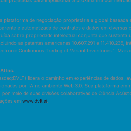
tual projetadas para impulsionar a próxima era dos mercados
plataforma de negociação proprietária e global baseada 
arente e automatizada de contratos e dados em diversas cl
uída sobre propriedade intelectual conjunta que sustenta 
incluindo as patentes americanas 10.607.291 e 11.410.236, in
ectronic Continuous Trading of Variant Inventories.” Mais
AI Inc.
asdaq:DVLT) lidera o caminho em experiências de dados, av
sionadas por IA no ambiente Web 3.0. Sua plataforma em 
por meio de suas divisões colaborativas de Ciência Acústi
mações em
www.dvlt.ai
.