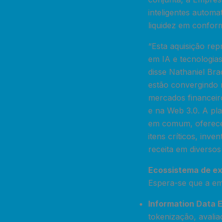
inteligentes automa
liquidez em conform
“Esta aquisição re
em IA e tecnologia
disse Nathaniel Bra
estão convergindo 
mercados financeir
e na Web 3.0. A pl
em comum, oferecen
itens críticos, inve
receita em diversos
Ecossistema de e
Espera-se que a em
Information Data
tokenização, avali