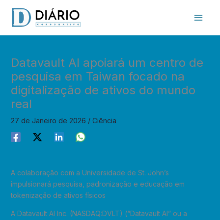
Skip
to
content
Datavault AI apoiará um centro de
pesquisa em Taiwan focado na
digitalização de ativos do mundo
real
27 de Janeiro de 2026
/
Ciência
A colaboração com a Universidade de St. John’s
impulsionará pesquisa, padronização e educação em
tokenização de ativos físicos
A Datavault AI Inc. (NASDAQ:DVLT) (“Datavault AI” ou a