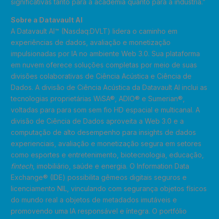
significativas tanto para a academia quanto para a indústria.”
Sobre a Datavault AI
A Datavault AI™ (Nasdaq:DVLT) lidera o caminho em
experiências de dados, avaliação e monetização
impulsionadas por IA no ambiente Web 3.0. Sua plataforma
em nuvem oferece soluções completas por meio de suas
divisões colaborativas de Ciência Acústica e Ciência de
Dados. A divisão de Ciência Acústica da Datavault AI inclui as
tecnologias proprietárias WiSA®, ADIO® e Sumerian®,
voltadas para para som sem fio HD espacial e multicanal. A
divisão de Ciência de Dados aproveita a Web 3.0 e a
computação de alto desempenho para insights de dados
experienciais, avaliação e monetização segura em setores
como esportes e entretenimento, biotecnologia, educação,
fintech
, imobiliário, saúde e energia. O Information Data
Exchange® (IDE) possibilita gêmeos digitais seguros e
licenciamento NIL, vinculando com segurança objetos físicos
do mundo real a objetos de metadados imutáveis e
promovendo uma IA responsável e íntegra. O portfólio