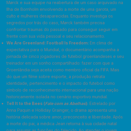
Mørck e sua equipe na reabertura de um caso arquivado na
Ilha de Bornholm envolvendo a morte de uma garota, um
culto e mulheres desaparecidas. Enquanto investiga os
segredos por trás do caso, Mørck também precisa
confrontar traumas do passado para conseguir seguir em
frente com sua vida pessoal e seu relacionamento.
We Are Greenland: Football Is Freedom:
Em clima de
expectativa para o Mundial, o documentário acompanha a
jornada de cinco jogadores de futebol groenlandeses e seu
treinador em um sonho compartilhado: fazer com que a
Groenlândia seja aceita como membro oficial da FIFA. Mais
do que um filme sobre esporte, a produção retrata
identidade, pertencimento e o impacto do futebol como
símbolo de reconhecimento internacional para uma nação
historicamente isolada no cenário esportivo mundial.
Tell It to the Bees (
Fale com as Abelhas
):
Estrelado por
Anna Paquin e Holliday Grainger, o drama apresenta uma
história delicada sobre amor, preconceito e liberdade. Após
a morte do pai, a médica Jean retorna à sua cidade natal
para assumir as funções do falecido. Ao atender o jovem