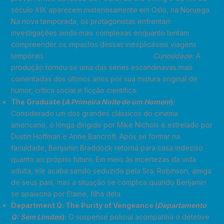
século XIX aparecem misteriosamente em Oslo, na Noruega.
Na nova temporada, os protagonistas enfrentam
investigações ainda mais complexas enquanto tentam
compreender os impactos dessas inexplicáveis viagens
temporais.
Curiosidade:
A
produção tornou-se uma das séries escandinavas mais
comentadas dos últimos anos por sua mistura original de
humor, crítica social e ficção científica.
The Graduate (
A Primeira Noite de um Homem
):
Considerado um dos grandes clássicos do cinema
americano, o longa dirigido por Mike Nichols é estrelado por
Dustin Hoffman e Anne Bancroft. Após se formar na
faculdade, Benjamin Braddock retorna para casa indeciso
quanto ao próprio futuro. Em meio às incertezas da vida
adulta, ele acaba sendo seduzido pela Sra. Robinson, amiga
de seus pais, mas a situação se complica quando Benjamin
se apaixona por Elaine, filha dela.
Department Q: The Purity of Vengeance (
Departamento
Q: Sem Limites
):
O suspense policial acompanha o detetive