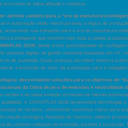
da economia de baixa altitude e robótica.
te: abrindo caminho para a “era da manufatura inteligen
ificial e automação estão reestruturando a lógica de produçã
a, acelerando sua transição para a era da manufatura intel
atura inteligente que transformam toda a cadeia produtiva
HINAPLAS
2026
: desde linhas automatizadas de moldagem 
é sistemas digitais de gestão industrial baseados em IoT, in
role de qualidade. Esses avanços permitem melhora a eficiê
celerar a evolução do setor da automação para a inteligênc
lógica: desvendando soluções para os objetivos de “du
nacionais da China de pico de emissões e neutralidade 
es verdes e de baixa emissão tornaram-se fatores essenciai
a qualidade. A CHINAPLAS 2026 apresentará tecnologias e
redução de carbono, oferecendo caminhos claros para qu
formação ecológica. Redução de Carbono: aditivos produ
ura de carbono reduzem as emissões durante a produção. 