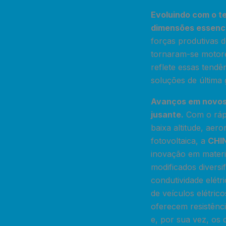
Evoluindo com o t
dimensões essenci
forças produtivas 
tornaram-se motore
reflete essas tendê
soluções de última 
Avanços em novos 
jusante.
Com o rápi
baixa altitude, aer
fotovoltaica, a
CHI
inovação em materia
modificados diversi
condutividade elétr
de veículos elétric
oferecem resistênc
e, por sua vez, os 