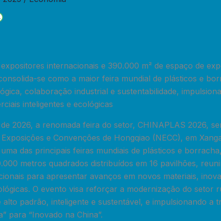
expositores internacionais e 390.000 m² de espaço de exp
solida-se como a maior feira mundial de plásticos e bo
gica, colaboração industrial e sustentabilidade, impulsio
iais inteligentes e ecológicas
il de 2026, a renomada feira do setor, CHINAPLAS 2026, se
 Exposições e Convenções de Hongqiao (NECC), em Xangai
a das principais feiras mundiais de plásticos e borracha,
.000 metros quadrados distribuídos em 16 pavilhões, reun
cionais para apresentar avanços em novos materiais, inova
lógicas. O evento visa reforçar a modernização do setor
alto padrão, inteligente e sustentável, e impulsionando a t
a” para “Inovado na China”.