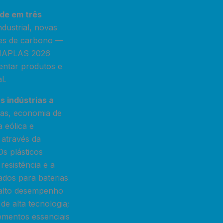
de em três
dustrial, novas
ões de carbono —
HINAPLAS 2026
sentar produtos e
l.
 indústrias a
ias, economia de
a eólica e
 através da
Os plásticos
resistência e a
ados para baterias
e alto desempenho
e alta tecnologia;
lementos essenciais