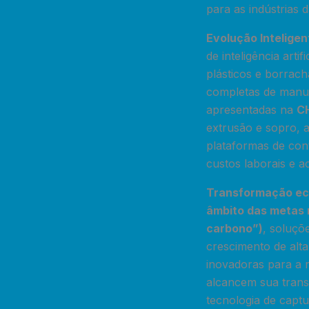
para as indústrias 
Evolução Inteligen
de inteligência art
plásticos e borrach
completas de manuf
apresentadas na
C
extrusão e sopro, at
plataformas de cont
custos laborais e a
Transformação eco
âmbito das metas 
carbono”)
, soluçõ
crescimento de alt
inovadoras para a 
alcancem sua trans
tecnologia de capt