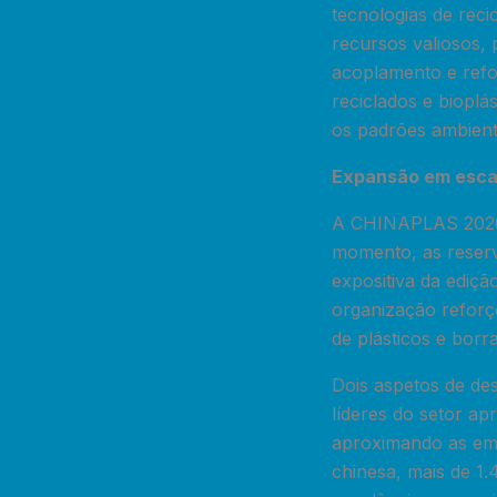
tecnologias de rec
recursos valiosos,
acoplamento e refor
reciclados e biopl
os padrões ambient
Expansão em escal
A CHINAPLAS 2026 
momento, as reserv
expositiva da ediç
organização reforç
de plásticos e borr
Dois aspetos de de
líderes do setor ap
aproximando as emp
chinesa, mais de 1.