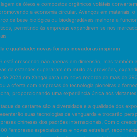
iclagem de óleos e compostos orgânicos voláteis converte
 promovendo a economia circular. Avanços em materiais: o
ço de base biológica ou biodegradáveis ​​melhora a funcion
ásticos, permitindo às empresas expandirem-se nos mercad
ais.
a e qualidade: novas forças inovadoras inspiram
está crescendo não apenas em dimensão, mas também em
as de estandes superaram em muito as previsões, expandi
ão de 2024 em Xangai para um novo recorde de mais de 39
ou a oferta com empresas de tecnologia pioneiras e forne
acha, proporcionando uma experiência única aos visitantes
staque da certame são a diversidade e a qualidade dos exp
resentarão suas tecnologias de vanguarda e trocarão persp
resas chinesas dos padrões internacionais. Com o cresci
400 “empresas especializadas e novas estrelas”, reconheci