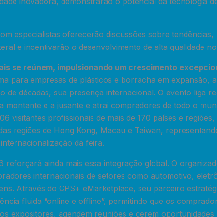
dade inovadora, demonstrarão o potencial da tecnologia de
com especialistas oferecerão discussões sobre tendências
eral e incentivarão o desenvolvimento de alta qualidade no 
is se reúnem, impulsionando um crescimento excepcion
orma para empresas de plásticos e borracha em expansão
o de décadas, sua presença internacional. O evento liga rec
es a montante e a jusante e atrai compradores de todo o 
6 visitantes profissionais de mais de 170 países e regiões,
 das regiões de Hong Kong, Macau e Taiwan, representando
nternacionalização da feira.
eforçará ainda mais essa integração global. O organiza
radores internacionais de setores como automotivo, eletr
gens. Através do CPS+ eMarketplace, seu parceiro estratég
ncia fluida “online e offline”, permitindo que os comprad
os expositores, agendem reuniões e gerem oportunidades 