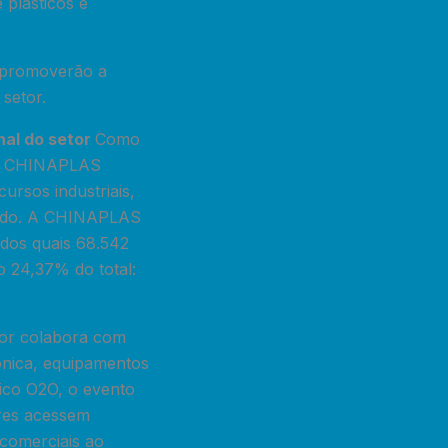
 plásticos e
, promoverão a
setor.
al do setor
Como
, a CHINAPLAS
ursos industriais,
mundo. A CHINAPLAS
 dos quais 68.542
 24,37% do total:
dor colabora com
ônica, equipamentos
ico O2O, o evento
ores acessem
comerciais ao