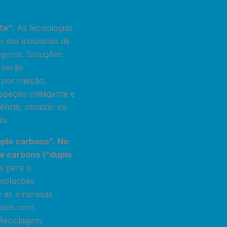
te”.
As tecnologias
o das indústrias de
igente. Soluções
 serão
por injeção,
speção inteligente e
ncia, otimizar os
ia.
plo carbono”. No
de carbono (“duplo
s para o
 soluções
e as empresas
zidos com
Reciclagem: