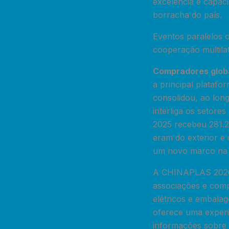
excelência e capaci
borracha do país.
Eventos paralelos 
cooperação multilat
Compradores globa
a principal plataf
consolidou, ao long
interliga os setor
2025 recebeu 281.20
eram do exterior e
um novo marco na i
A CHINAPLAS 2026 r
associações e comp
elétricos e embala
oferece uma experiê
informações sobre 