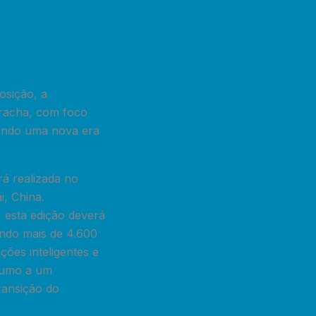
osição, a
rracha, com foco
nando uma nova era
rá realizada no
, China.
 esta edição deverá
indo mais de 4.600
ções inteligentes e
 rumo a um
ransição do