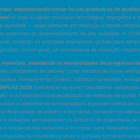
empo: impulsionando novas forças produtivas de qualida
ais
Em meio à rápida revolução tecnológica, energética e in
de qualidade — especialmente em inovação e baixas emiss
s essenciais do desenvolvimento de alta qualidade. A C
ncias reunindo os principais expositores globais para apre
geração, construindo um ecossistema de inovação industria
materiais: atendendo às necessidades de progresso das
do crescimento de setores como veículos de novas energ
onáutica, transporte ferroviário, robótica humanoide, energi
NAPLAS 2026
concentrar-se-á em “impulsionar aplicações
is” e apresentará uma atualização de materiais de ponta. 
ficados e elastômeros termoplásticos especiais melhoram a 
ica de produtos de plástico e borracha, tornando-os adequ
os e vedações aeroespaciais; os plásticos de engenharia d
ia a temperaturas extremas e corrosão para equipamentos d
compósitos termoplásticos leves e duráveis ​​tornaram-se e