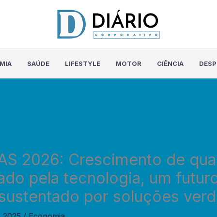
MIA
SAÚDE
LIFESTYLE
MOTOR
CIÊNCIA
DES
S 2026: Crescimento de qua
ado pela tecnologia, um futur
sustentado por soluções ver
e 2025
/
Economia