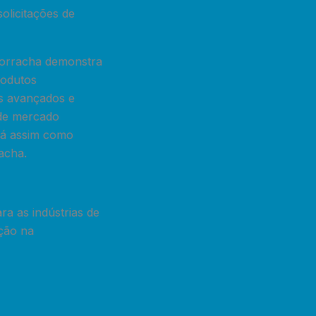
olicitações de
 borracha demonstra
rodutos
s avançados e
 de mercado
rá assim como
acha.
a as indústrias de
ição na