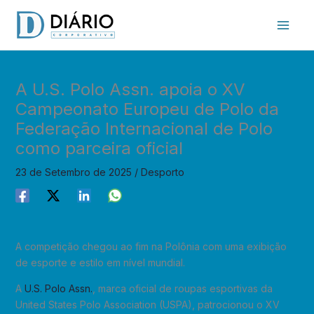
Skip
to
content
A U.S. Polo Assn. apoia o XV
Campeonato Europeu de Polo da
Federação Internacional de Polo
como parceira oficial
23 de Setembro de 2025
/
Desporto
A competição chegou ao fim na Polônia com uma exibição
de esporte e estilo em nível mundial.
A
U.S. Polo Assn.
, marca oficial de roupas esportivas da
United States Polo Association (USPA), patrocionou o XV