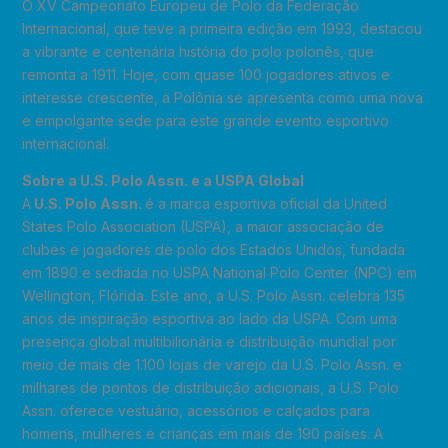
O XV Campeonato Europeu de Polo da Federação
Internacional, que teve a primeira edição em 1993, destacou
a vibrante e centenária história do polo polonês, que
remonta a 1911. Hoje, com quase 100 jogadores ativos e
interesse crescente, a Polônia se apresenta como uma nova
e empolgante sede para este grande evento esportivo
internacional.
Sobre a U.S. Polo Assn. e a USPA Global
A
U.S. Polo Assn.
é a marca esportiva oficial da United
States Polo Association (USPA), a maior associação de
clubes e jogadores de polo dos Estados Unidos, fundada
em 1890 e sediada no USPA National Polo Center (NPC) em
Wellington, Flórida. Este ano, a U.S. Polo Assn. celebra 135
anos de inspiração esportiva ao lado da USPA. Com uma
presença global multibilionária e distribuição mundial por
meio de mais de 1.100 lojas de varejo da U.S. Polo Assn. e
milhares de pontos de distribuição adicionais, a U.S. Polo
Assn. oferece vestuário, acessórios e calçados para
homens, mulheres e crianças em mais de 190 países. A