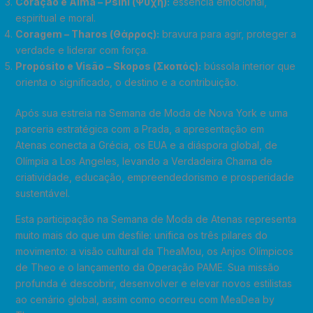
Coração e Alma – Psihi (
Ψυχή
):
essência emocional,
espiritual e moral.
Coragem – Tharos (
Θάρρος
):
bravura para agir, proteger a
verdade e liderar com força.
Propósito e Visão – Skopos (
Σκοπός
):
bússola interior que
orienta o significado, o destino e a contribuição.
Após sua estreia na Semana de Moda de Nova York e uma
parceria estratégica com a Prada, a apresentação em
Atenas conecta a Grécia, os EUA e a diáspora global, de
Olímpia a Los Angeles, levando a Verdadeira Chama de
criatividade, educação, empreendedorismo e prosperidade
sustentável.
Esta participação na Semana de Moda de Atenas representa
muito mais do que um desfile: unifica os três pilares do
movimento: a visão cultural da TheaMou, os Anjos Olímpicos
de Theo e o lançamento da Operação PAME. Sua missão
profunda é descobrir, desenvolver e elevar novos estilistas
ao cenário global, assim como ocorreu com MeaDea by