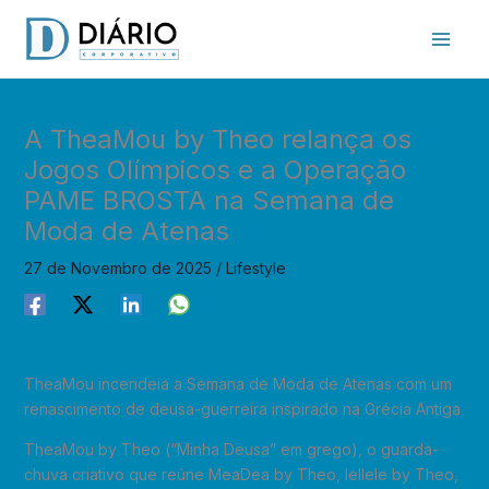
Skip
to
content
A TheaMou by Theo relança os
Jogos Olímpicos e a Operação
PAME BROSTA na Semana de
Moda de Atenas
27 de Novembro de 2025
/
Lifestyle
TheaMou incendeia a Semana de Moda de Atenas com um
renascimento de deusa-guerreira inspirado na Grécia Antiga
TheaMou by Theo (“Minha Deusa” em grego), o guarda-
chuva criativo que reúne MeaDea by Theo, Iellele by Theo,