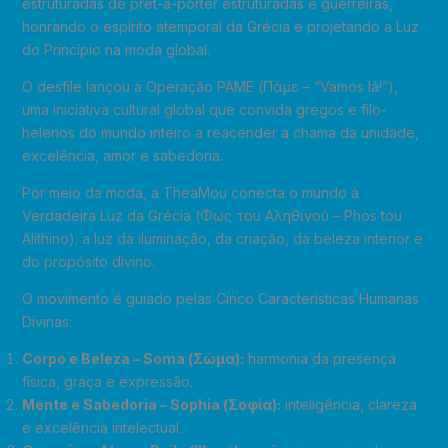
estruturadas de prêt-à-porter estruturadas e guerreiras,
honrando o espírito atemporal da Grécia e projetando a Luz
do Princípio na moda global.
O desfile lançou a Operação PAME (Πάμε – “Vamos lá!”),
uma iniciativa cultural global que convida gregos e filo-
helenos do mundo inteiro a reacender a chama da unidade,
excelência, amor e sabedoria.
Por meio da moda, a TheaMou conecta o mundo à
Verdadeira Luz da Grécia (Φως του Αληθινού – Phos tou
Alithino): a luz da iluminação, da criação, da beleza interior e
do propósito divino.
O movimento é guiado pelas Cinco Características Humanas
Divinas:
Corpo e Beleza – Soma (
Σώμα
):
harmonia da presença
física, graça e expressão.
Mente e Sabedoria – Sophia (
Σοφία
):
inteligência, clareza
e excelência intelectual.