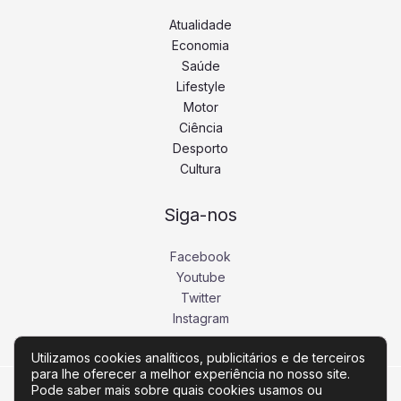
Atualidade
Economia
Saúde
Lifestyle
Motor
Ciência
Desporto
Cultura
Siga-nos
Facebook
Youtube
Twitter
Instagram
Utilizamos cookies analíticos, publicitários e de terceiros
para lhe oferecer a melhor experiência no nosso site.
Pode saber mais sobre quais cookies usamos ou